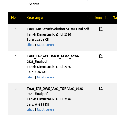
Search:
No
Keterangan
Jenis
Ta
1
T081_TAR_VtrackSolution_SC201_Final.pdf
Tarikh Dimuatnaik: 15 Jul 2026
Saiz: 292.24 KB
Lihat
|
Muat-turun
2
T083_TAR_ACETRACK_AT106_0626-
0528_Final.pdf
Tarikh Dimuatnaik: 15 Jul 2026
Saiz: 2.06 MB
Lihat
|
Muat-turun
3
T078_TAR_DWS_VL03_TSP-VL03_0626-
0529_Final.pdf
Tarikh Dimuatnaik: 15 Jul 2026
Saiz: 644.38 KB
Lihat
|
Muat-turun