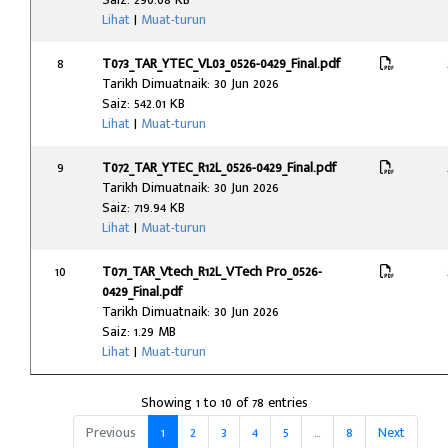
Lihat
|
Muat-turun
8
T073_TAR_YTEC_VL03_0526-0429_Final.pdf
Tarikh Dimuatnaik: 30 Jun 2026
Saiz: 542.01 KB
Lihat
|
Muat-turun
9
T072_TAR_YTEC_R12L_0526-0429_Final.pdf
Tarikh Dimuatnaik: 30 Jun 2026
Saiz: 719.94 KB
Lihat
|
Muat-turun
10
T071_TAR_Vtech_R12L_VTech Pro_0526-
0429_Final.pdf
Tarikh Dimuatnaik: 30 Jun 2026
Saiz: 1.29 MB
Lihat
|
Muat-turun
Showing 1 to 10 of 78 entries
Previous
1
2
3
4
5
…
8
Next